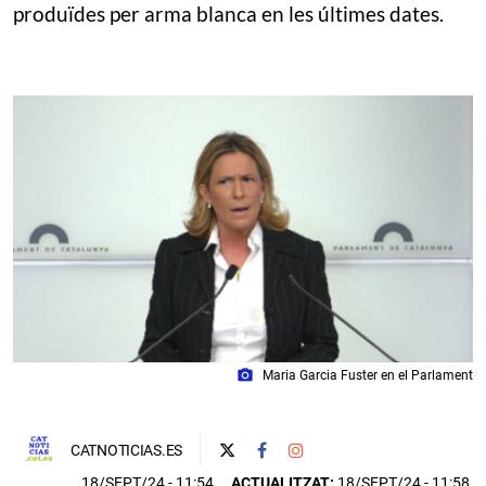
produïdes per arma blanca en les últimes dates.
photo_camera
Maria Garcia Fuster en el Parlament
CATNOTICIAS.ES
18/SEPT/24
- 11:54
ACTUALITZAT:
18/SEPT/24 - 11:58