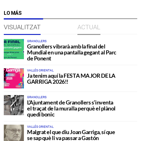
LO MÁS
VISUALITZAT
ACTUAL
GRANOLLERS
Granollers vibrarà amb la final del
Mundial en una pantalla gegant al Parc
de Ponent
VALLÉS ORIENTAL
Ja tenim aquí la FESTA MAJOR DE LA
GARRIGA 2026!!
GRANOLLERS
L’Ajuntament de Granollers s’inventa
el traçat de la muralla perquè el plànol
quedi bonic
VALLÉS ORIENTAL
Malgrat el que diu Joan Garriga, sí que
se sap què li va passar a Gastón