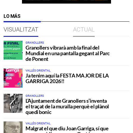
LO MÁS
VISUALITZAT
ACTUAL
GRANOLLERS
Granollers vibrarà amb la final del
Mundial en una pantalla gegant al Parc
de Ponent
VALLÉS ORIENTAL
Ja tenim aquí la FESTA MAJOR DE LA
GARRIGA 2026!!
GRANOLLERS
L’Ajuntament de Granollers s’inventa
el traçat de la muralla perquè el plànol
quedi bonic
VALLÉS ORIENTAL
Malgrat el que diu Joan Garriga, sí que