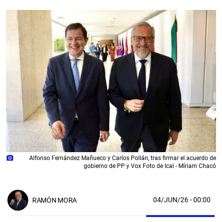
photo_camera
Alfonso Fernández Mañueco y Carlos Pollán, tras firmar el acuerdo de
gobierno de PP y Vox Foto de Ical - Míriam Chacó
04/JUN/26
- 00:00
RAMÓN MORA