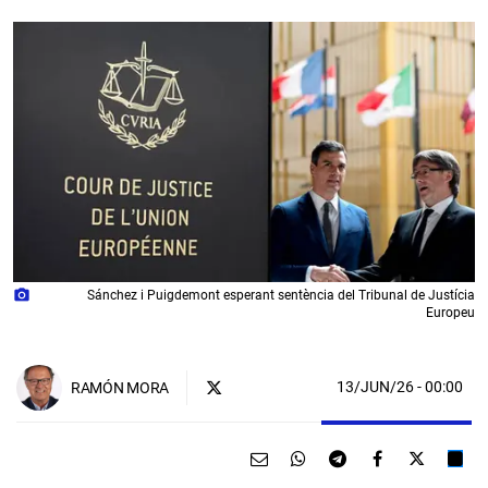
photo_camera
Sánchez i Puigdemont esperant sentència del Tribunal de Justícia
Europeu
13/JUN/26
- 00:00
RAMÓN MORA