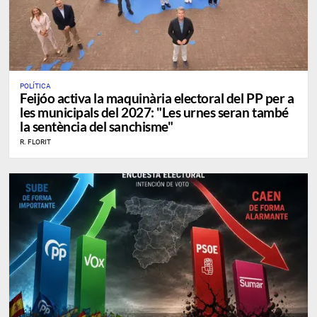
POLÍTICA
Feijóo activa la maquinària electoral del PP per a
les municipals del 2027: "Les urnes seran també
la sentència del sanchisme"
R. FLORIT