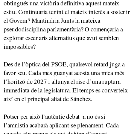
obtingués una victòria definitiva aquest mateix
estiu. Continuaria tenint el mateix interès a sostenir
el Govern? Mantindria Junts la mateixa
pseudodisciplina parlamentària? O començaria a
explorar escenaris alternatius que avui semblen
impossibles?
Des de l’òptica del PSOE, qualsevol retard juga a
favor seu. Cada mes guanyat acosta una mica més
l’horitzó de 2027 i allunya el risc d’una ruptura
immediata de la legislatura. El temps es converteix
així en el principal aliat de Sánchez.
Potser per això l’autèntic debat ja no és si
l’amnistia acabarà aplicant-se plenament. Cada
vegada són menys els qui dubten d’aquest