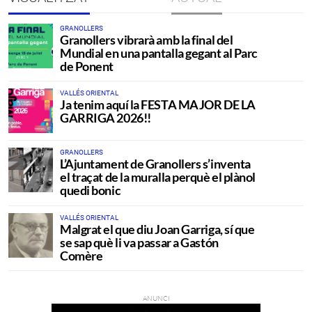
GRANOLLERS
Granollers vibrarà amb la final del
Mundial en una pantalla gegant al Parc
de Ponent
VALLÉS ORIENTAL
Ja tenim aquí la FESTA MAJOR DE LA
GARRIGA 2026!!
GRANOLLERS
L’Ajuntament de Granollers s’inventa
el traçat de la muralla perquè el plànol
quedi bonic
VALLÉS ORIENTAL
Malgrat el que diu Joan Garriga, sí que
se sap què li va passar a Gastón
Comère