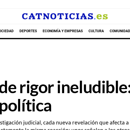
OCIEDAD
DEPORTES
ECONOMÍA Y EMPRESAS
CULTURA
COMUNIDAD
de rigor ineludibl
política
igación judicial, cada nueva revelación que afecta a 
actamente la misma reacción: unos señalan a los otro