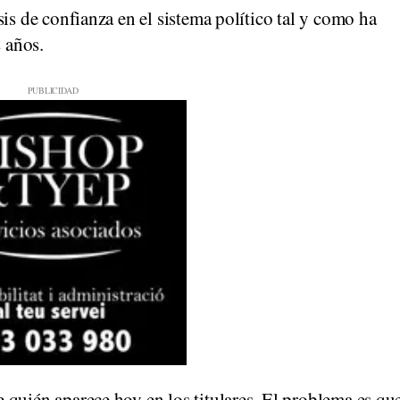
is de confianza en el sistema político tal y como ha
 años.
 quién aparece hoy en los titulares. El problema es qu