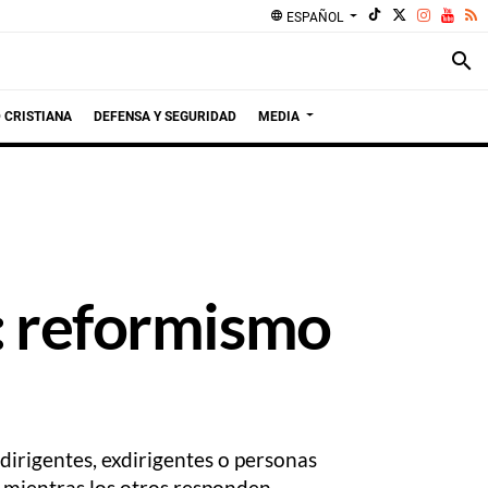
language
ESPAÑOL
search
 CRISTIANA
DEFENSA Y SEGURIDAD
MEDIA
e: reformismo
dirigentes, exdirigentes o personas
s mientras los otros responden