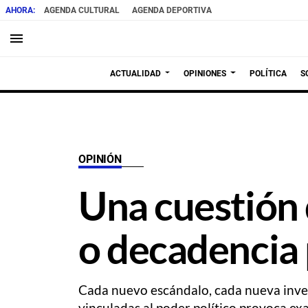
AGENDA CULTURAL
AGENDA DEPORTIVA
menu
ACTUALIDAD
OPINIONES
POLÍTICA
S
OPINIÓN
Una cuestión 
o decadencia 
Cada nuevo escándalo, cada nueva invest
vinculadas al poder político provoca ex