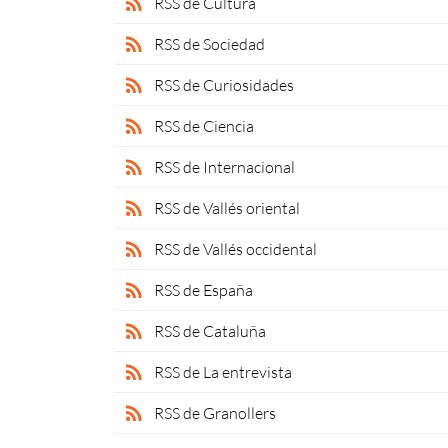
rss_feed
RSS de Cultura
rss_feed
RSS de Sociedad
rss_feed
RSS de Curiosidades
rss_feed
RSS de Ciencia
rss_feed
RSS de Internacional
rss_feed
RSS de Vallés oriental
rss_feed
RSS de Vallés occidental
rss_feed
RSS de España
rss_feed
RSS de Cataluña
rss_feed
RSS de La entrevista
rss_feed
RSS de Granollers