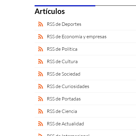
Artículos
rss_feed
RSS de Deportes
rss_feed
RSS de Economía y empresas
rss_feed
RSS de Política
rss_feed
RSS de Cultura
rss_feed
RSS de Sociedad
rss_feed
RSS de Curiosidades
rss_feed
RSS de Portadas
rss_feed
RSS de Ciencia
rss_feed
RSS de Actualidad