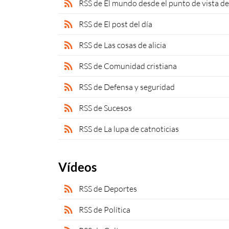
rss_feed
RSS de El mundo desde el punto de vista d
rss_feed
RSS de El post del día
rss_feed
RSS de Las cosas de alicia
rss_feed
RSS de Comunidad cristiana
rss_feed
RSS de Defensa y seguridad
rss_feed
RSS de Sucesos
rss_feed
RSS de La lupa de catnoticias
Vídeos
rss_feed
RSS de Deportes
rss_feed
RSS de Política