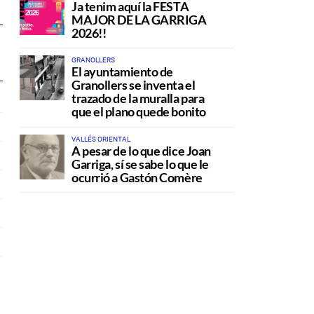
Ja tenim aquí la FESTA
MAJOR DE LA GARRIGA
2026!!
GRANOLLERS
El ayuntamiento de
Granollers se inventa el
trazado de la muralla para
que el plano quede bonito
VALLÉS ORIENTAL
A pesar de lo que dice Joan
Garriga, sí se sabe lo que le
ocurrió a Gastón Comère