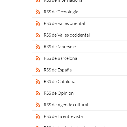
rss_feed
RSS de Internacional
rss_feed
RSS de Tecnología
rss_feed
RSS de Vallés oriental
rss_feed
RSS de Vallés occidental
rss_feed
RSS de Maresme
rss_feed
RSS de Barcelona
rss_feed
RSS de España
rss_feed
RSS de Cataluña
rss_feed
RSS de Opinión
rss_feed
RSS de Agenda cultural
rss_feed
RSS de La entrevista