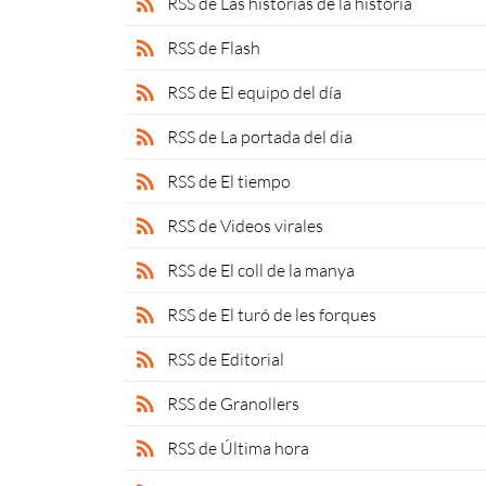
rss_feed
RSS de Las historias de la historia
rss_feed
RSS de Flash
rss_feed
RSS de El equipo del día
rss_feed
RSS de La portada del dia
rss_feed
RSS de El tiempo
rss_feed
RSS de Videos virales
rss_feed
RSS de El coll de la manya
rss_feed
RSS de El turó de les forques
rss_feed
RSS de Editorial
rss_feed
RSS de Granollers
rss_feed
RSS de Última hora