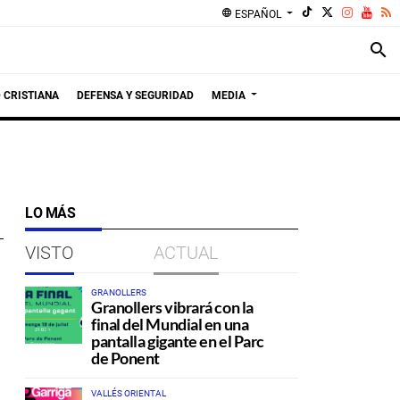
language
ESPAÑOL
search
 CRISTIANA
DEFENSA Y SEGURIDAD
MEDIA
LO MÁS
VISTO
ACTUAL
GRANOLLERS
Granollers vibrará con la
final del Mundial en una
pantalla gigante en el Parc
de Ponent
VALLÉS ORIENTAL