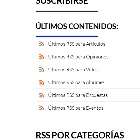
SUSCRIBIRSE
ÚLTIMOS CONTENIDOS:
rss_feed
Últimos RSS para Artículos
rss_feed
Últimos RSS para Opiniones
rss_feed
Últimos RSS para Vídeos
rss_feed
Últimos RSS para Álbumes
rss_feed
Últimos RSS para Encuestas
rss_feed
Últimos RSS para Eventos
RSS POR CATEGORÍAS