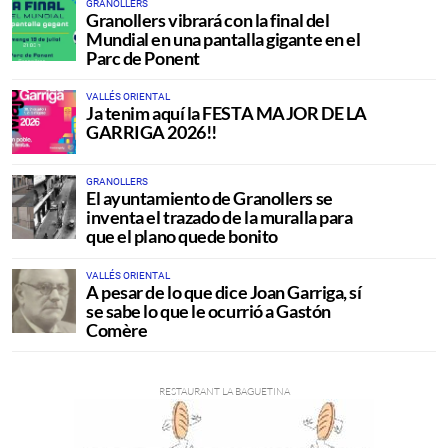
GRANOLLERS
Granollers vibrará con la final del
Mundial en una pantalla gigante en el
Parc de Ponent
VALLÉS ORIENTAL
Ja tenim aquí la FESTA MAJOR DE LA
GARRIGA 2026!!
GRANOLLERS
El ayuntamiento de Granollers se
inventa el trazado de la muralla para
que el plano quede bonito
VALLÉS ORIENTAL
A pesar de lo que dice Joan Garriga, sí
se sabe lo que le ocurrió a Gastón
Comère