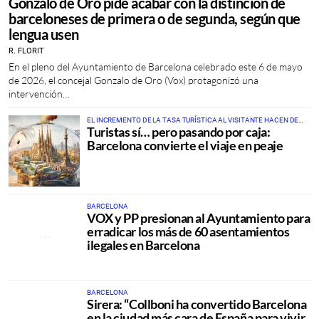
Gonzalo de Oro pide acabar con la distinción de
barceloneses de primera o de segunda, según que
lengua usen
R. FLORIT
En el pleno del Ayuntamiento de Barcelona celebrado este 6 de mayo
de 2026, el concejal Gonzalo de Oro (Vox) protagonizó una
intervención…
EL INCREMENTO DE LA TASA TURÍSTICA AL VISITANTE HACEN DE
Turistas sí… pero pasando por caja:
BARCELONA LA CIUDAD MÁS CARA DEL MEDITERRÁNEO
Barcelona convierte el viaje en peaje
BARCELONA
VOX y PP presionan al Ayuntamiento para
erradicar los más de 60 asentamientos
ilegales en Barcelona
BARCELONA
Sirera: “Collboni ha convertido Barcelona
en la ciudad más cara de España para vivir