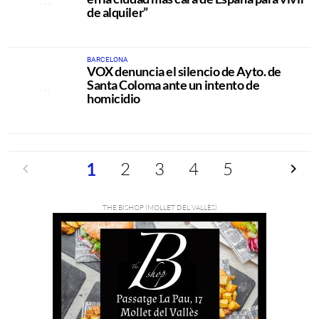
de alquiler”
BARCELONA
VOX denuncia el silencio de Ayto. de
Santa Coloma ante un intento de
homicidio
Anterior
2
3
4
5
Siguien
1