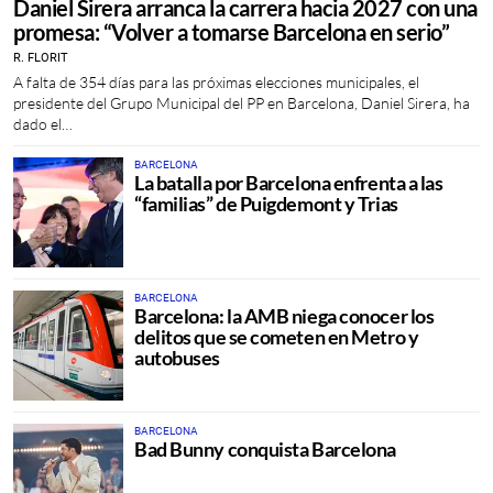
Daniel Sirera arranca la carrera hacia 2027 con una
promesa: “Volver a tomarse Barcelona en serio”
R. FLORIT
A falta de 354 días para las próximas elecciones municipales, el
presidente del Grupo Municipal del PP en Barcelona, Daniel Sirera, ha
dado el…
BARCELONA
La batalla por Barcelona enfrenta a las
“familias” de Puigdemont y Trias
BARCELONA
Barcelona: la AMB niega conocer los
delitos que se cometen en Metro y
autobuses
BARCELONA
Bad Bunny conquista Barcelona