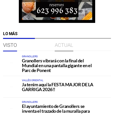
LO MÁS
VISTO
ACTUAL
GRANOLLERS
Granollers vibrará con la final del
Mundial en una pantalla gigante en el
Parc de Ponent
VALLÉS ORIENTAL
Ja tenim aquí la FESTA MAJOR DE LA
GARRIGA 2026!!
GRANOLLERS
El ayuntamiento de Granollers se
inventa el trazado de la muralla para