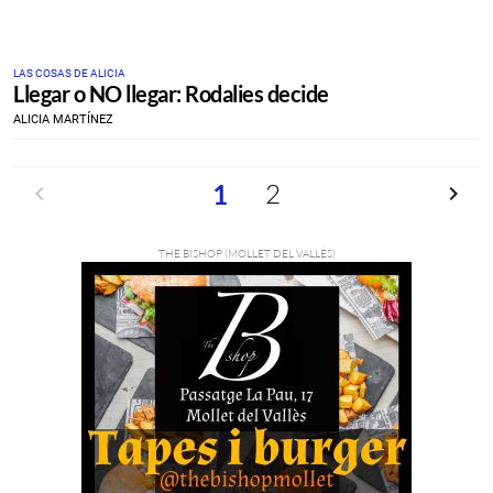
LAS COSAS DE ALICIA
Llegar o NO llegar: Rodalies decide
ALICIA MARTÍNEZ
Anterior
2
Siguien
1