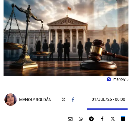
photo_camera
manoly 5
01/JUL/26
- 00:00
MANOLY ROLDÁN