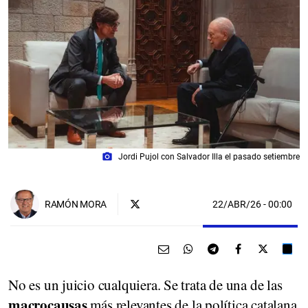
photo_camera
Jordi Pujol con Salvador Illa el pasado setiembre
22/ABR/26
- 00:00
RAMÓN MORA
No es un juicio cualquiera. Se trata de una de las
macrocausas
más relevantes de la política catalana