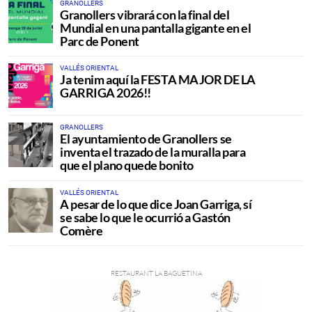
GRANOLLERS
Granollers vibrará con la final del
Mundial en una pantalla gigante en el
Parc de Ponent
VALLÉS ORIENTAL
Ja tenim aquí la FESTA MAJOR DE LA
GARRIGA 2026!!
GRANOLLERS
El ayuntamiento de Granollers se
inventa el trazado de la muralla para
que el plano quede bonito
VALLÉS ORIENTAL
A pesar de lo que dice Joan Garriga, sí
se sabe lo que le ocurrió a Gastón
Comère