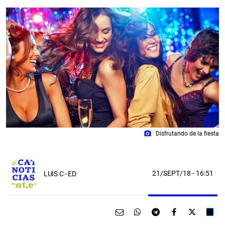
photo_camera
Disfrutando de la fiesta
21/SEPT/18
- 16:51
LUIS C - ED