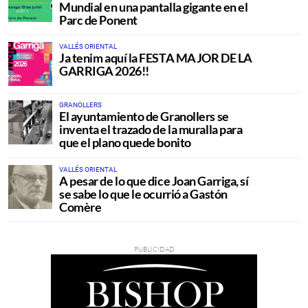
Mundial en una pantalla gigante en el
Parc de Ponent
VALLÉS ORIENTAL
Ja tenim aquí la FESTA MAJOR DE LA
GARRIGA 2026!!
GRANOLLERS
El ayuntamiento de Granollers se
inventa el trazado de la muralla para
que el plano quede bonito
VALLÉS ORIENTAL
A pesar de lo que dice Joan Garriga, sí
se sabe lo que le ocurrió a Gastón
Comère