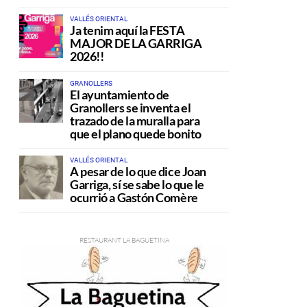
VALLÉS ORIENTAL
Ja tenim aquí la FESTA
MAJOR DE LA GARRIGA
2026!!
GRANOLLERS
El ayuntamiento de
Granollers se inventa el
trazado de la muralla para
que el plano quede bonito
VALLÉS ORIENTAL
A pesar de lo que dice Joan
Garriga, sí se sabe lo que le
ocurrió a Gastón Comère