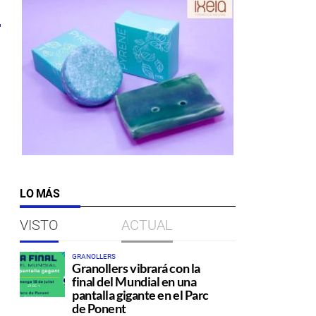
1
LO MÁS
VISTO
ACTUAL
GRANOLLERS
Granollers vibrará con la
final del Mundial en una
pantalla gigante en el Parc
de Ponent