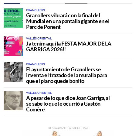
GRANOLLERS
Granollers vibrará con la final del
Mundial en una pantalla gigante en el
Parc de Ponent
VALLÉS ORIENTAL
Ja tenim aquí la FESTA MAJOR DE LA
GARRIGA 2026!!
GRANOLLERS
El ayuntamiento de Granollers se
inventa el trazado de la muralla para
que el plano quede bonito
VALLÉS ORIENTAL
A pesar de lo que dice Joan Garriga, sí
se sabe lo que le ocurrió a Gastón
Comère