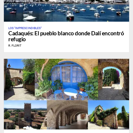
LOS "IMPRESCINDIBLES"
Cadaqués: El pueblo blanco donde Dalí encontró
refugio
R. FLORIT