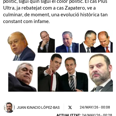
polític, sigui quin sigui el color polític. El cas Plus
Ultra, ja rebatejat com a cas Zapatero, ve a
culminar, de moment, una evolució històrica tan
constant com infame.
24/MAY/26
- 00:08
JUAN IGNACIO LÓPEZ-BAS
ACTUALITZAT:
24/MAY/26 - 00:28