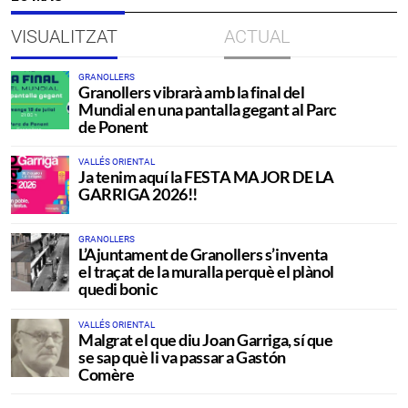
VISUALITZAT
ACTUAL
GRANOLLERS
Granollers vibrarà amb la final del
Mundial en una pantalla gegant al Parc
de Ponent
VALLÉS ORIENTAL
Ja tenim aquí la FESTA MAJOR DE LA
GARRIGA 2026!!
GRANOLLERS
L’Ajuntament de Granollers s’inventa
el traçat de la muralla perquè el plànol
quedi bonic
VALLÉS ORIENTAL
Malgrat el que diu Joan Garriga, sí que
se sap què li va passar a Gastón
Comère