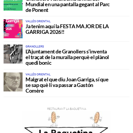
Mundial en una pantalla gegant al Parc
de Ponent
VALLÉS ORIENTAL
Ja tenim aquí la FESTA MAJOR DE LA
GARRIGA 2026!!
GRANOLLERS
L’Ajuntament de Granollers s’inventa
el traçat de la muralla perquè el plànol
quedi bonic
VALLÉS ORIENTAL
Malgrat el que diu Joan Garriga, sí que
se sap què li va passar a Gastón
Comère