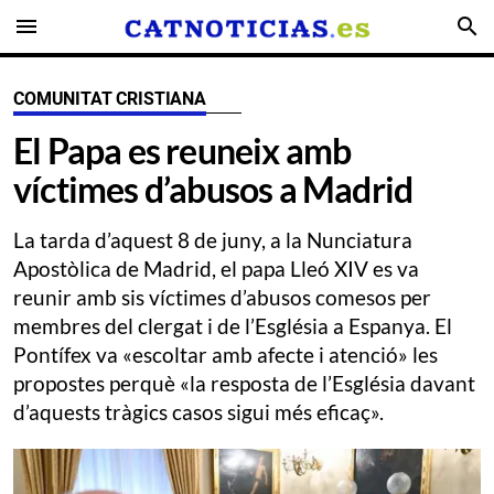
menu
search
COMUNITAT CRISTIANA
El Papa es reuneix amb
víctimes d’abusos a Madrid
La tarda d’aquest 8 de juny, a la Nunciatura
Apostòlica de Madrid, el papa Lleó XIV es va
reunir amb sis víctimes d’abusos comesos per
membres del clergat i de l’Església a Espanya. El
Pontífex va «escoltar amb afecte i atenció» les
propostes perquè «la resposta de l’Església davant
d’aquests tràgics casos sigui més eficaç».