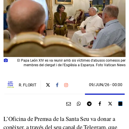
photo_camera
El Papa León XIV es va reunir amb sis víctimes d'abusos comesos per
membres del clergat i de l'Església a Espanya. Foto Vatican News
09/JUN/26
- 00:00
R. FLORIT
L’Oficina de Premsa de la Santa Seu va donar a
conèixer, a través del seu canal de Telegram, que