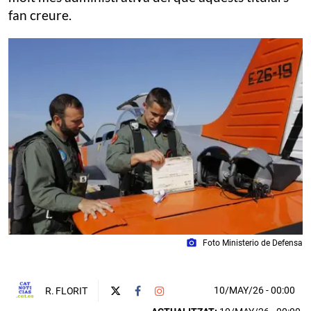
fan creure.
photo_camera
Foto Ministerio de Defensa
10/MAY/26
- 00:00
R. FLORIT