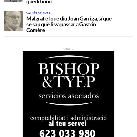
quedi bonic
VALLÉS ORIENTAL
Malgrat el que diu Joan Garriga, sí que
se sap què li va passar a Gastón
Comère