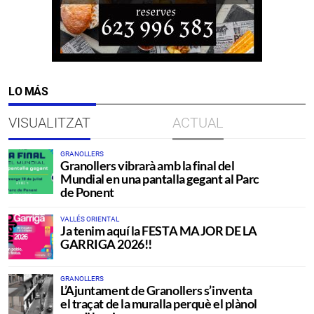
LO MÁS
VISUALITZAT
ACTUAL
GRANOLLERS
Granollers vibrarà amb la final del
Mundial en una pantalla gegant al Parc
de Ponent
VALLÉS ORIENTAL
Ja tenim aquí la FESTA MAJOR DE LA
GARRIGA 2026!!
GRANOLLERS
L’Ajuntament de Granollers s’inventa
el traçat de la muralla perquè el plànol