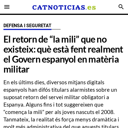
menu
search
DEFENSA I SEGURETAT
El retorn de “la mili” que no
existeix: què està fent realment
el Govern espanyol en matèria
militar
En els últims dies, diversos mitjans digitals
espanyols han difós titulars alarmistes sobre un
suposat retorn del servei militar obligatori a
Espanya. Alguns fins i tot suggereixen que
“comença la mili” per als joves nascuts el 2008.
Tanmateix, la realitat és força menys dramàtica i
molt més administrativa del que aquests titulars