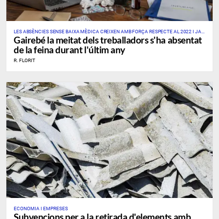
LES ABSÈNCIES SENSE BAIXA MÈDICA CREIXEN AMB FORÇA RESPECTE AL 2022 I JA
Gairebé la meitat dels treballadors s'ha absentat
AFECTEN UN DE CADA TRES PROFESSIONALS
de la feina durant l'últim any
R. FLORIT
ECONOMIA I EMPRESES
Subvencions per a la retirada d'elements amb