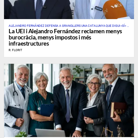
ALEJANDRO FERNÁNDEZ DEFENSA A GRANOLLERS UNA CATALUNYA QUE DIGUI «SÍ» A
La UEI i Alejandro Fernández reclamen menys
L’EMPRESA, LA INDÚSTRIA I LES GRANS INFRAESTRUCTURES
burocràcia, menys impostos i més
infraestructures
R. FLORIT