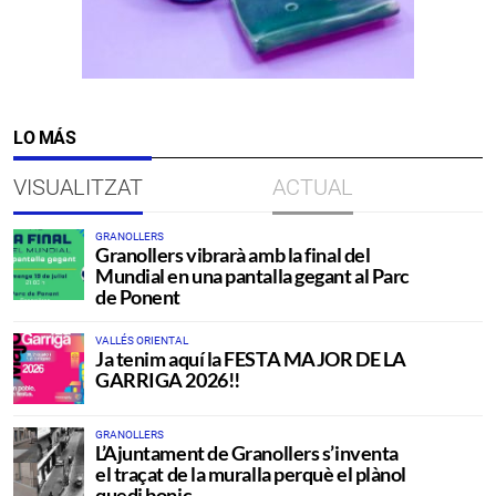
LO MÁS
VISUALITZAT
ACTUAL
GRANOLLERS
Granollers vibrarà amb la final del
Mundial en una pantalla gegant al Parc
de Ponent
VALLÉS ORIENTAL
Ja tenim aquí la FESTA MAJOR DE LA
GARRIGA 2026!!
GRANOLLERS
L’Ajuntament de Granollers s’inventa
el traçat de la muralla perquè el plànol
quedi bonic