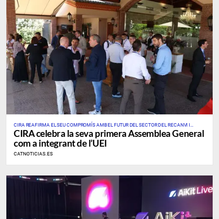
CIRA REAFIRMA EL SEU COMPROMÍS AMB EL FUTUR DEL SECTOR DEL RECANVI I
CIRA celebra la seva primera Assemblea General
L’AUTOMOCIÓ
com a integrant de l’UEI
CATNOTICIAS.ES