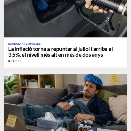
ECONOMIA I EMPRESES
La inflació torna a repuntar al juliol i arriba al
3,5%, el nivell més alt en més de dos anys
R. FLORIT