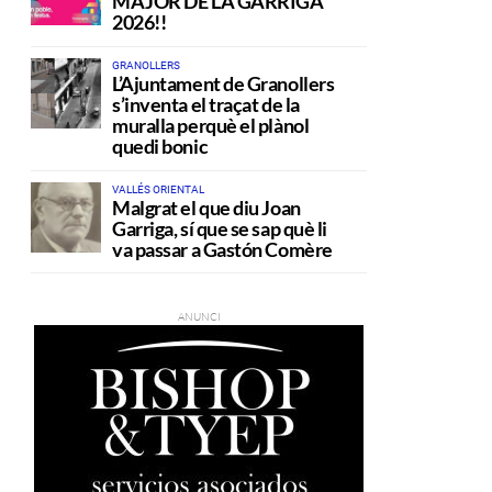
MAJOR DE LA GARRIGA
2026!!
GRANOLLERS
L’Ajuntament de Granollers
s’inventa el traçat de la
muralla perquè el plànol
quedi bonic
VALLÉS ORIENTAL
Malgrat el que diu Joan
Garriga, sí que se sap què li
va passar a Gastón Comère