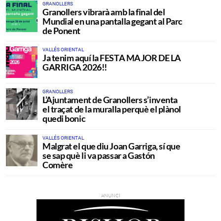
GRANOLLERS
Granollers vibrarà amb la final del
Mundial en una pantalla gegant al Parc
de Ponent
VALLÉS ORIENTAL
Ja tenim aquí la FESTA MAJOR DE LA
GARRIGA 2026!!
GRANOLLERS
L’Ajuntament de Granollers s’inventa
el traçat de la muralla perquè el plànol
quedi bonic
VALLÉS ORIENTAL
Malgrat el que diu Joan Garriga, sí que
se sap què li va passar a Gastón
Comère