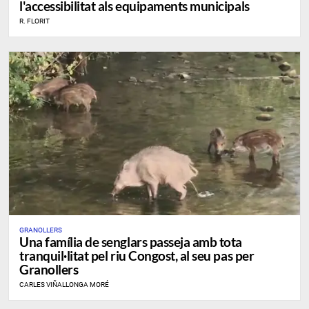
l'accessibilitat als equipaments municipals
R. FLORIT
GRANOLLERS
Una família de senglars passeja amb tota
tranquil·litat pel riu Congost, al seu pas per
Granollers
CARLES VIÑALLONGA MORÉ