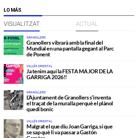
LO MÁS
VISUALITZAT
ACTUAL
GRANOLLERS
Granollers vibrarà amb la final del
Mundial en una pantalla gegant al Parc
de Ponent
VALLÉS ORIENTAL
Ja tenim aquí la FESTA MAJOR DE LA
GARRIGA 2026!!
GRANOLLERS
L’Ajuntament de Granollers s’inventa
el traçat de la muralla perquè el plànol
quedi bonic
VALLÉS ORIENTAL
Malgrat el que diu Joan Garriga, sí que
se sap què li va passar a Gastón
Comère