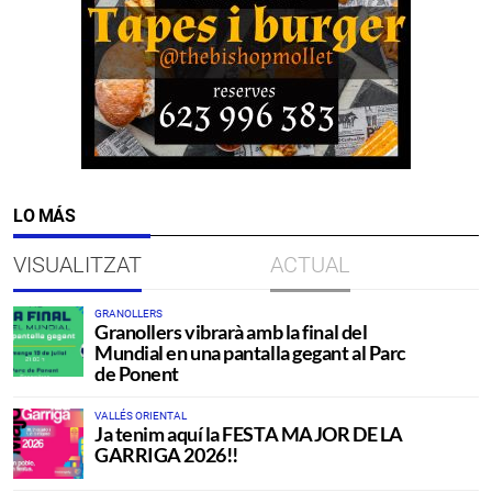
LO MÁS
VISUALITZAT
ACTUAL
GRANOLLERS
Granollers vibrarà amb la final del
Mundial en una pantalla gegant al Parc
de Ponent
VALLÉS ORIENTAL
Ja tenim aquí la FESTA MAJOR DE LA
GARRIGA 2026!!