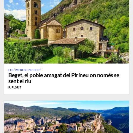
ELS "IMPRESCINDIBLES"
​Beget, el poble amagat del Pirineu on només se
sent el riu
R. FLORIT