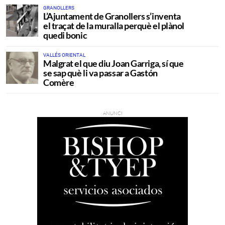
GRANOLLERS
L’Ajuntament de Granollers s’inventa
el traçat de la muralla perquè el plànol
quedi bonic
VALLÉS ORIENTAL
Malgrat el que diu Joan Garriga, sí que
se sap què li va passar a Gastón
Comère