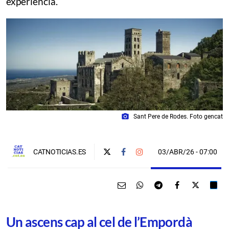
experiència.
photo_camera
Sant Pere de Rodes. Foto gencat
03/ABR/26
- 07:00
CATNOTICIAS.ES
Un ascens cap al cel de l’Empordà