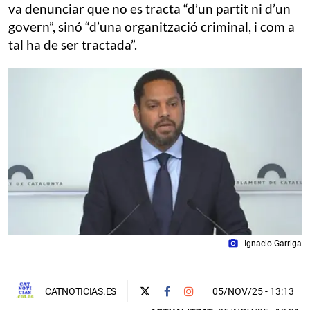
va denunciar que no es tracta “d’un partit ni d’un
govern”, sinó “d’una organització criminal, i com a
tal ha de ser tractada”.
photo_camera
Ignacio Garriga
05/NOV/25
- 13:13
CATNOTICIAS.ES