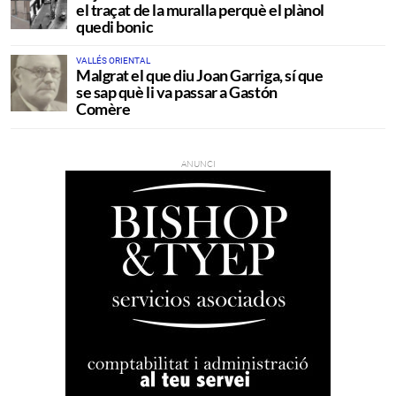
el traçat de la muralla perquè el plànol
quedi bonic
VALLÉS ORIENTAL
Malgrat el que diu Joan Garriga, sí que
se sap què li va passar a Gastón
Comère