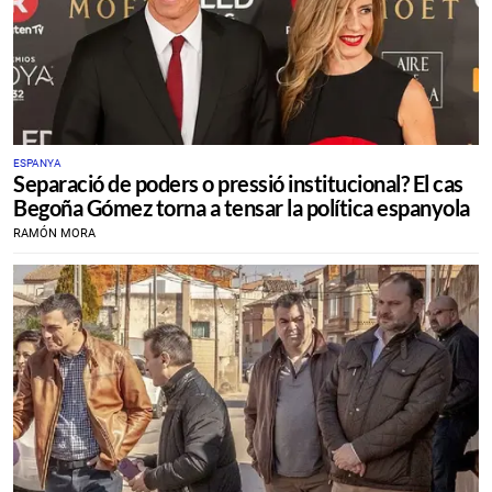
ESPANYA
Separació de poders o pressió institucional? El cas
Begoña Gómez torna a tensar la política espanyola
RAMÓN MORA