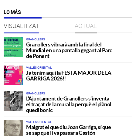
LO MÁS
VISUALITZAT
ACTUAL
GRANOLLERS
Granollers vibrarà amb la final del
Mundial en una pantalla gegant al Parc
de Ponent
VALLÉS ORIENTAL
Ja tenim aquí la FESTA MAJOR DE LA
GARRIGA 2026!!
GRANOLLERS
L’Ajuntament de Granollers s’inventa
el traçat de la muralla perquè el plànol
quedi bonic
VALLÉS ORIENTAL
Malgrat el que diu Joan Garriga, sí que
se sap què li va passar a Gastón