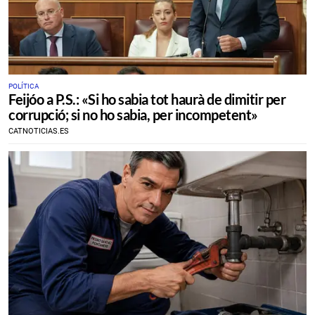
POLÍTICA
​Feijóo a P.S.: «Si ho sabia tot haurà de dimitir per
corrupció; si no ho sabia, per incompetent»
CATNOTICIAS.ES