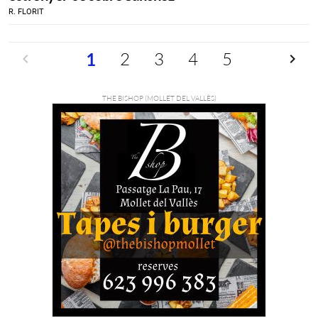
R. FLORIT
Previ
2
3
4
5
Pròxim
1