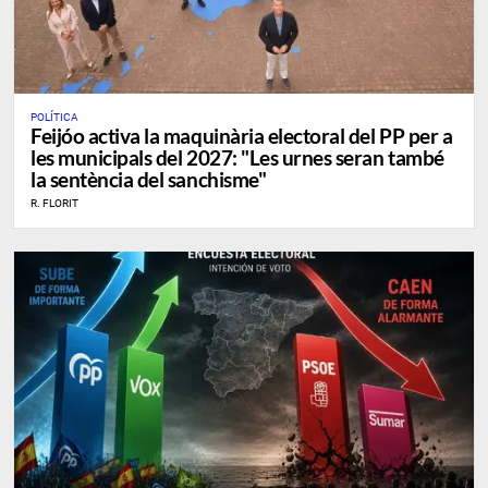
POLÍTICA
Feijóo activa la maquinària electoral del PP per a
les municipals del 2027: "Les urnes seran també
la sentència del sanchisme"
R. FLORIT