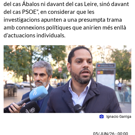
del cas Ábalos ni davant del cas Leire, sinó davant
del cas PSOE”, en considerar que les
investigacions apunten a una presumpta trama
amb connexions polítiques que anirien més enllà
d’actuacions individuals.
photo_camera
Ignacio Garriga
05/JUN/26
- 00:00