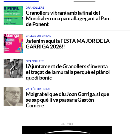
GRANOLLERS
Granollers vibrarà amb la final del
Mundial en una pantalla gegant al Parc
de Ponent
VALLÉS ORIENTAL
Ja tenim aquí la FESTA MAJOR DE LA
GARRIGA 2026!!
GRANOLLERS
L’Ajuntament de Granollers s’inventa
el traçat de la muralla perquè el plànol
quedi bonic
VALLÉS ORIENTAL
Malgrat el que diu Joan Garriga, sí que
se sap què li va passar a Gastón
Comère