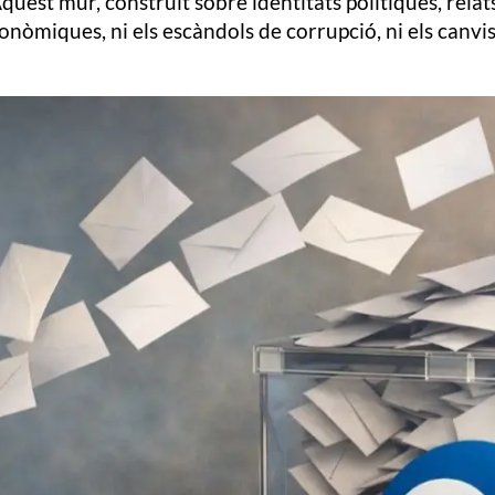
st mur, construït sobre identitats polítiques, relats h
conòmiques, ni els escàndols de corrupció, ni els canv