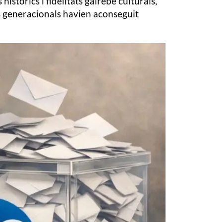
istòrics i fidelitats gairebé culturals,
is generacionals havien aconseguit