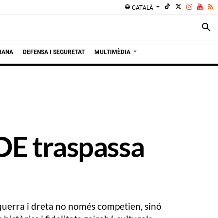
language
CATALÀ
search
IANA
DEFENSA I SEGURETAT
MULTIMÈDIA
OE traspassa
squerra i dreta no només competien, sinó