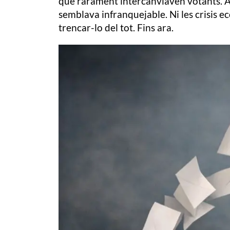
que rarament intercanviaven votants. Aque
semblava infranquejable. Ni les crisis e
trencar-lo del tot. Fins ara.