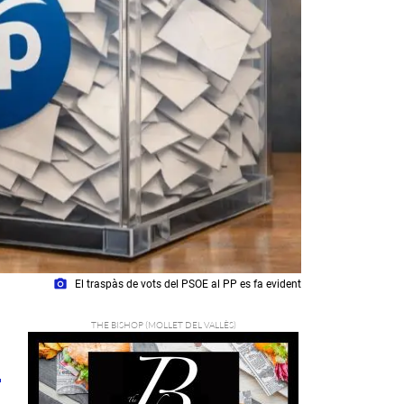
photo_camera
El traspàs de vots del PSOE al PP es fa evident
3