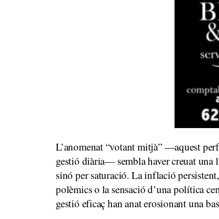
L’anomenat “votant mitjà” —aquest perfil
gestió diària— sembla haver creuat una lí
sinó per saturació. La inflació persistent
polèmics o la sensació d’una política ce
gestió eficaç han anat erosionant una bas