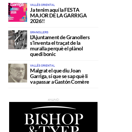
VALLÉS ORIENTAL
Ja tenim aquí la FESTA
MAJOR DE LA GARRIGA
2026!!
GRANOLLERS
L’Ajuntament de Granollers
s’inventa el traçat de la
muralla perquè el plànol
quedi bonic
VALLÉS ORIENTAL
Malgrat el que diu Joan
Garriga, sí que se sap què li
va passar a Gastón Comère