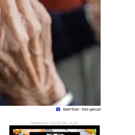
photo_camera
Gent Gran - foto gencat