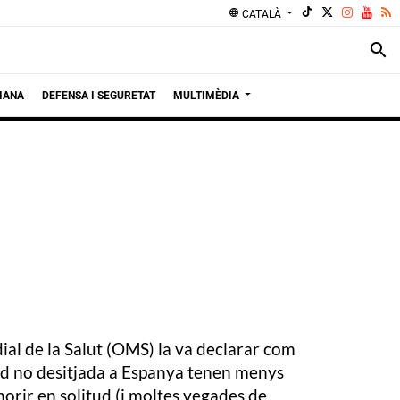
language
CATALÀ
search
IANA
DEFENSA I SEGURETAT
MULTIMÈDIA
ial de la Salut (OMS) la va declarar com
tud no desitjada a Espanya tenen menys
morir en solitud (i moltes vegades de