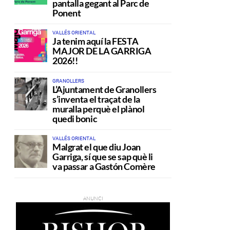
pantalla gegant al Parc de
Ponent
VALLÉS ORIENTAL
Ja tenim aquí la FESTA
MAJOR DE LA GARRIGA
2026!!
GRANOLLERS
L’Ajuntament de Granollers
s’inventa el traçat de la
muralla perquè el plànol
quedi bonic
VALLÉS ORIENTAL
Malgrat el que diu Joan
Garriga, sí que se sap què li
va passar a Gastón Comère