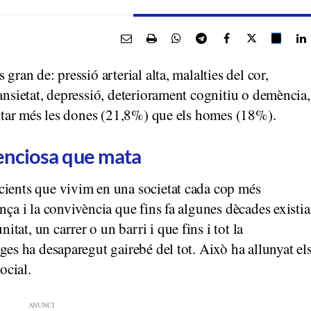
gran de: pressió arterial alta, malalties del cor,
ansietat, depressió, deteriorament cognitiu o demència,
fectar més les dones (21,8%) que els homes (18%).
ilenciosa que mata
cients que vivim en una societat cada cop més
nça i la convivència que fins fa algunes dècades existia
at, un carrer o un barri i que fins i tot la
ges ha desaparegut gairebé del tot. Això ha allunyat el
ocial.