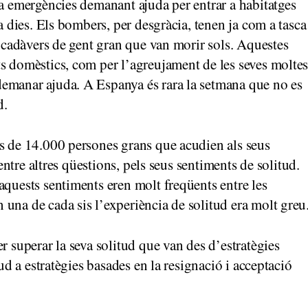
 a emergències demanant ajuda per entrar a habitatges
fa dies. Els bombers, per desgràcia, tenen ja com a tasca
r cadàvers de gent gran que van morir sols. Aquestes
s domèstics, com per l’agreujament de les seves molte
emanar ajuda. A Espanya és rara la setmana que no es
d.
és de 14.000 persones grans que acudien als seus
 entre altres qüestions, pels seus sentiments de solitud.
aquests sentiments eren molt freqüents entre les
una de cada sis l’experiència de solitud era molt greu
r superar la seva solitud que van des d’estratègies
tud a estratègies basades en la resignació i acceptació