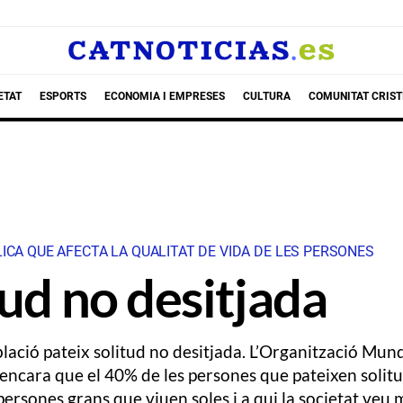
ETAT
ESPORTS
ECONOMIA I EMPRESES
CULTURA
COMUNITAT CRIST
ICA QUE AFECTA LA QUALITAT DE VIDA DE LES PERSONES
tud no desitjada
lació pateix solitud no desitjada. L’Organització Mund
 encara que el 40% de les persones que pateixen soli
ersones grans que viuen soles i a qui la societat veu 