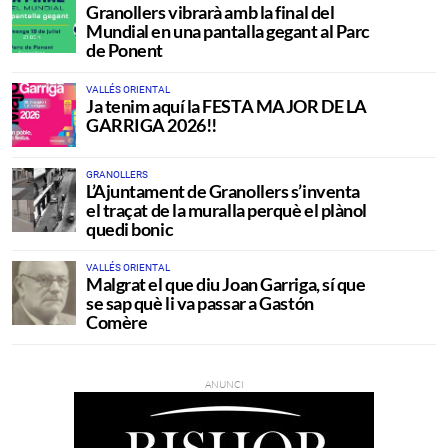
Granollers vibrarà amb la final del
Mundial en una pantalla gegant al Parc
de Ponent
VALLÉS ORIENTAL
Ja tenim aquí la FESTA MAJOR DE LA
GARRIGA 2026!!
GRANOLLERS
L’Ajuntament de Granollers s’inventa
el traçat de la muralla perquè el plànol
quedi bonic
VALLÉS ORIENTAL
Malgrat el que diu Joan Garriga, sí que
se sap què li va passar a Gastón
Comère