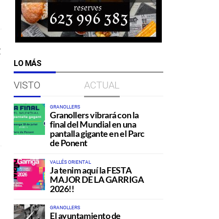
t
LO MÁS
VISTO
ACTUAL
GRANOLLERS
Granollers vibrará con la
final del Mundial en una
pantalla gigante en el Parc
de Ponent
VALLÉS ORIENTAL
Ja tenim aquí la FESTA
MAJOR DE LA GARRIGA
2026!!
GRANOLLERS
El ayuntamiento de