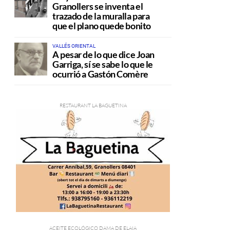
Granollers se inventa el
trazado de la muralla para
que el plano quede bonito
VALLÉS ORIENTAL
A pesar de lo que dice Joan
Garriga, sí se sabe lo que le
ocurrió a Gastón Comère