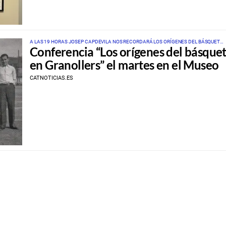
A LAS 19 HORAS JOSEP CAPDEVILA NOS RECORDARÁ LOS ORÍGENES DEL BÁSQUET
Conferencia “Los orígenes del básque
LOCAL: DE 1.932 A 1.974
en Granollers” el martes en el Museo
CATNOTICIAS.ES