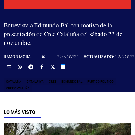
Entrevista a Edmundo Bal con motivo de la
presentación de Cree Cataluña del sábado 23 de
noviembre.
22/NOV/24
ACTUALIZADO:
22/NOV/2
RAMÓN MORA
CATALUÑA
CATALUNYA
CREE
EDMUNDO BAL
PARTIDO POLÍTICO
CREE CATALUÑA
LO MÁS VISTO