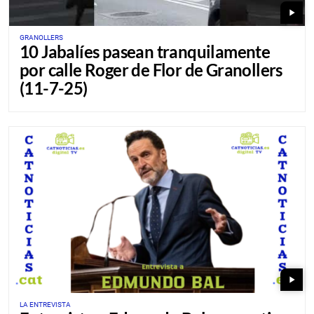
play_arrow
GRANOLLERS
10 Jabalíes pasean tranquilamente
por calle Roger de Flor de Granollers
(11-7-25)
play_arrow
LA ENTREVISTA