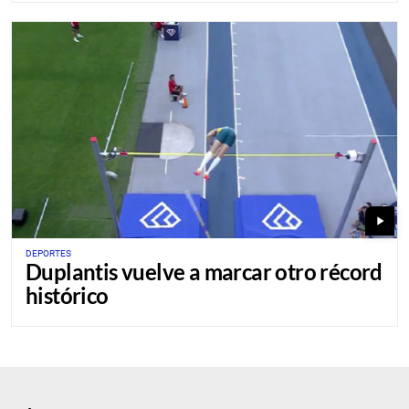
play_arrow
DEPORTES
Duplantis vuelve a marcar otro récord
histórico