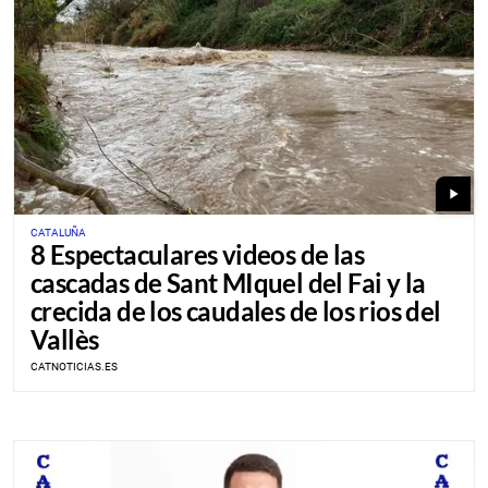
play_arrow
CATALUÑA
8 Espectaculares videos de las
cascadas de Sant MIquel del Fai y la
crecida de los caudales de los rios del
Vallès
CATNOTICIAS.ES