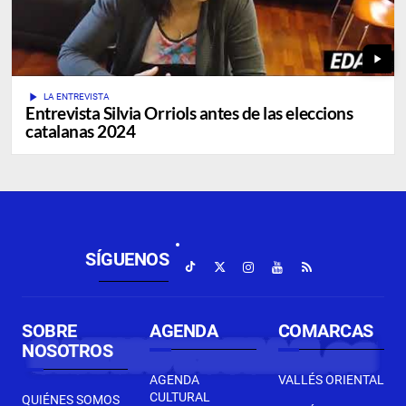
play_arrow
play_arrow
LA ENTREVISTA
Entrevista Silvia Orriols antes de las eleccions
catalanas 2024
SÍGUENOS
SOBRE
AGENDA
COMARCAS
NOSOTROS
AGENDA
VALLÉS ORIENTAL
CULTURAL
QUIÉNES SOMOS