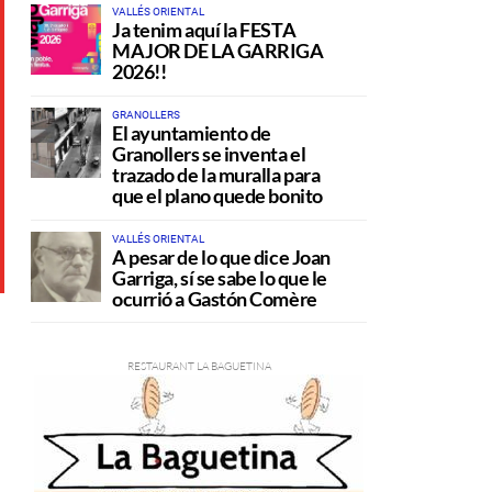
VALLÉS ORIENTAL
Ja tenim aquí la FESTA
MAJOR DE LA GARRIGA
2026!!
GRANOLLERS
El ayuntamiento de
Granollers se inventa el
trazado de la muralla para
que el plano quede bonito
VALLÉS ORIENTAL
A pesar de lo que dice Joan
Garriga, sí se sabe lo que le
ocurrió a Gastón Comère