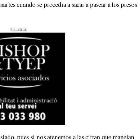
martes cuando se procedía a sacar a pasear a los presos
islado, pues si nos atenemos a las cifran que manejan