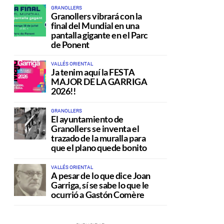
GRANOLLERS
Granollers vibrará con la
final del Mundial en una
pantalla gigante en el Parc
de Ponent
VALLÉS ORIENTAL
Ja tenim aquí la FESTA
MAJOR DE LA GARRIGA
2026!!
GRANOLLERS
El ayuntamiento de
Granollers se inventa el
trazado de la muralla para
que el plano quede bonito
VALLÉS ORIENTAL
A pesar de lo que dice Joan
Garriga, sí se sabe lo que le
ocurrió a Gastón Comère