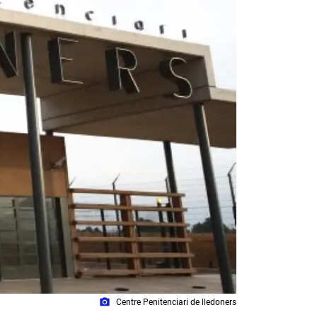
photo_camera
Centre Penitenciari de lledoners