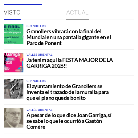
VISTO
ACTUAL
GRANOLLERS
Granollers vibrará con la final del
Mundial en una pantalla gigante en el
Parc de Ponent
VALLÉS ORIENTAL
Ja tenim aquí la FESTA MAJOR DE LA
GARRIGA 2026!!
GRANOLLERS
El ayuntamiento de Granollers se
inventa el trazado de la muralla para
que el plano quede bonito
VALLÉS ORIENTAL
A pesar de lo que dice Joan Garriga, sí
se sabe lo que le ocurrió a Gastón
Comère