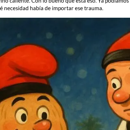
ino caliente. Con lo bueno que está eso. Ya podíamos 
ué necesidad había de importar ese trauma.