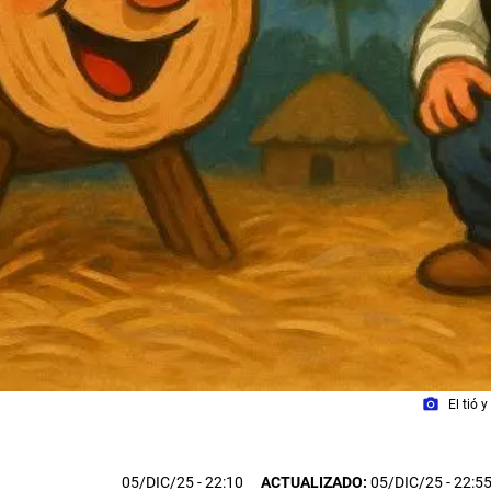
photo_camera
El tió 
05/DIC/25
- 22:10
ACTUALIZADO:
05/DIC/25 - 22:5