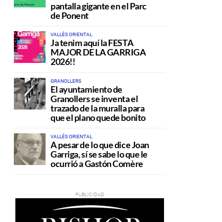
pantalla gigante en el Parc
de Ponent
VALLÉS ORIENTAL
Ja tenim aquí la FESTA
MAJOR DE LA GARRIGA
2026!!
GRANOLLERS
El ayuntamiento de
Granollers se inventa el
trazado de la muralla para
que el plano quede bonito
VALLÉS ORIENTAL
A pesar de lo que dice Joan
Garriga, sí se sabe lo que le
ocurrió a Gastón Comère