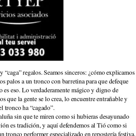
y “caga” regalos. Seamos sinceros: ¿cómo explicamos
os palos a un tronco con barretina para que defeque
no es eso. Lo verdaderamente mágico y digno de
 que la gente se lo crea, lo encuentre entrañable y
l tronco ha “cagado”.
ataluña sin que te miren como si hubieras desayunado
ción es tradición, y aquí defendemos al Tió como si
 tronco performer especializado en repostería festiva.