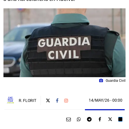
photo_camera
Guardia Civil
14/MAY/26
- 00:00
R. FLORIT