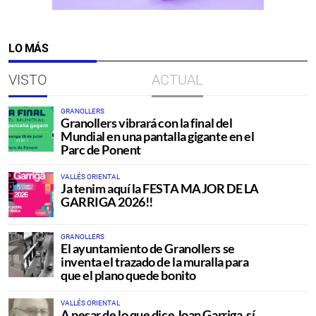
LO MÁS
VISTO
ACTUAL
GRANOLLERS
Granollers vibrará con la final del
Mundial en una pantalla gigante en el
Parc de Ponent
VALLÉS ORIENTAL
Ja tenim aquí la FESTA MAJOR DE LA
GARRIGA 2026!!
GRANOLLERS
El ayuntamiento de Granollers se
inventa el trazado de la muralla para
que el plano quede bonito
VALLÉS ORIENTAL
A pesar de lo que dice Joan Garriga, sí