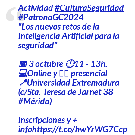
Actividad
#CulturaSeguridad
#PatronaGC2024
"Los nuevos retos de la
Inteligencia Artificial para la
seguridad"
📅 3 octubre 🕛11 - 13h.
💻Online y 🙍‍♂️ presencial
📍Universidad Extremadura
(c/Sta. Teresa de Jarnet 38
#Mérida
)
Inscripciones y +
info
https://t.co/hwYrWG7Ccp