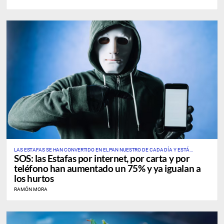
LAS ESTAFAS SE HAN CONVERTIDO EN EL PAN NUESTRO DE CADA DÍA Y ESTÁ
SOS: las Estafas por internet, por carta y por
ATRAPANDO A MILES DE ESPAÑOLES
teléfono han aumentado un 75% y ya igualan a
los hurtos
RAMÓN MORA