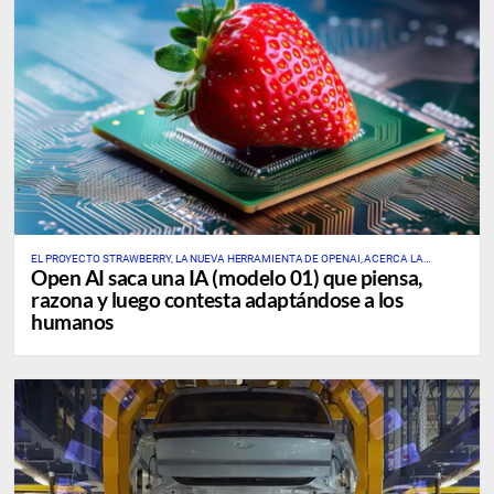
EL PROYECTO STRAWBERRY, LA NUEVA HERRAMIENTA DE OPENAI, ACERCA LA
Open AI saca una IA (modelo 01) que piensa,
INTELIGENCIA ARTIFICIAL AL NIVEL DE UN SER HUMANO E, INCLUSO, LO SUPERA
razona y luego contesta adaptándose a los
humanos