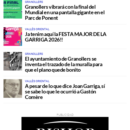
GRANOLLERS
Granollers vibrará con la final del
Mundial en una pantalla gigante en el
Parc de Ponent
VALLÉS ORIENTAL
Ja tenim aquí la FESTA MAJOR DE LA
GARRIGA 2026!!
GRANOLLERS
El ayuntamiento de Granollers se
inventa el trazado de la muralla para
que el plano quede bonito
VALLÉS ORIENTAL
A pesar de lo que dice Joan Garriga, sí
se sabe lo que le ocurrió a Gastón
Comère