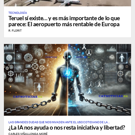
TECNOLOGÍA
Teruel sí existe… y es más importante de lo que
parece: El aeropuerto más rentable de Europa
R. FLORIT
LAS GRANDES DUDAS QUE NOS INVADEN ANTE EL USO COTIDIANO DE LA
¿La IA nos ayuda o nos resta iniciativa y libertad?
INTELIGENCIA ARTIFICIAL
CARLES VIÑALLONGA MORÉ