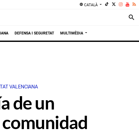
language
CATALÀ
search
IANA
DEFENSA I SEGURETAT
MULTIMÈDIA
ITAT VALENCIANA
ía de un
la comunidad