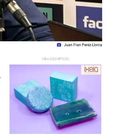
photo_camera
Juan Fran Perez-Llorca
1