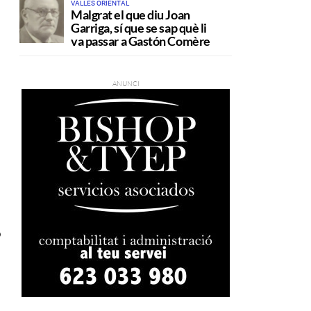
VALLÉS ORIENTAL
Malgrat el que diu Joan
Garriga, sí que se sap què li
va passar a Gastón Comère
o