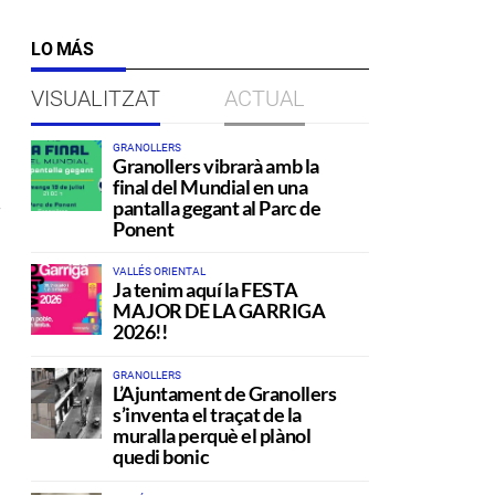
LO MÁS
VISUALITZAT
ACTUAL
GRANOLLERS
Granollers vibrarà amb la
final del Mundial en una
pantalla gegant al Parc de
Ponent
VALLÉS ORIENTAL
Ja tenim aquí la FESTA
MAJOR DE LA GARRIGA
2026!!
GRANOLLERS
L’Ajuntament de Granollers
s’inventa el traçat de la
muralla perquè el plànol
quedi bonic