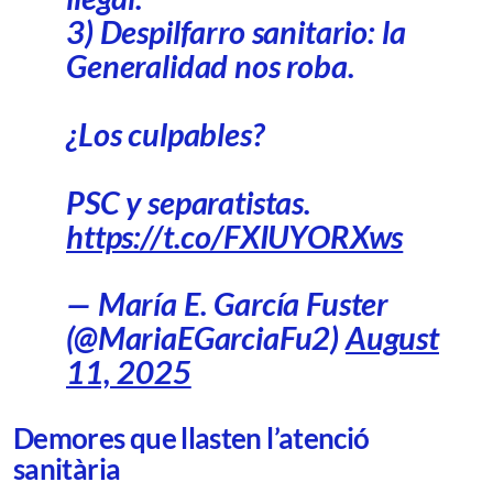
3) Despilfarro sanitario: la
Generalidad nos roba.
¿Los culpables?
PSC y separatistas.
https://t.co/FXIUYORXws
— María E. García Fuster
(@MariaEGarciaFu2)
August
11, 2025
Demores que llasten l’atenció
sanitària