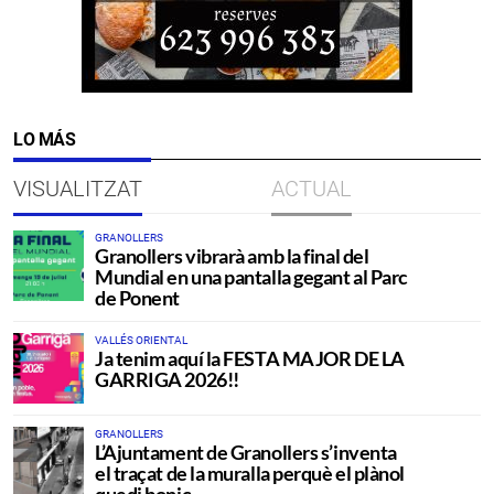
LO MÁS
VISUALITZAT
ACTUAL
GRANOLLERS
Granollers vibrarà amb la final del
Mundial en una pantalla gegant al Parc
de Ponent
VALLÉS ORIENTAL
Ja tenim aquí la FESTA MAJOR DE LA
GARRIGA 2026!!
GRANOLLERS
L’Ajuntament de Granollers s’inventa
el traçat de la muralla perquè el plànol