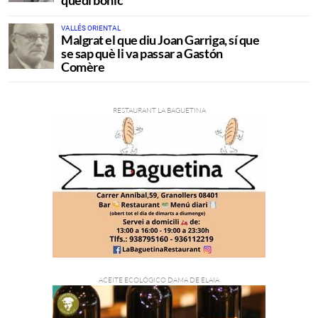
quedi bonic
VALLÉS ORIENTAL
Malgrat el que diu Joan Garriga, sí que
se sap què li va passar a Gastón
Comère