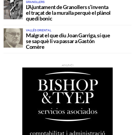
GRANOLLERS
L’Ajuntament de Granollers s’inventa
el traçat de la muralla perquè el plànol
quedi bonic
VALLÉS ORIENTAL
Malgrat el que diu Joan Garriga, sí que
se sap què li va passar a Gastón
Comère