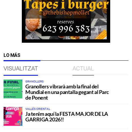
LO MÁS
VISUALITZAT
ACTUAL
GRANOLLERS
Granollers vibrarà amb la final del
Mundial en una pantalla gegant al Parc
de Ponent
VALLÉS ORIENTAL
Ja tenim aquí la FESTA MAJOR DE LA
GARRIGA 2026!!