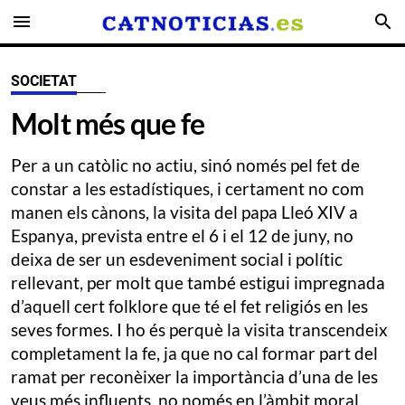
menu
search
SOCIETAT
Molt més que fe
Per a un catòlic no actiu, sinó només pel fet de
constar a les estadístiques, i certament no com
manen els cànons, la visita del papa Lleó XIV a
Espanya, prevista entre el 6 i el 12 de juny, no
deixa de ser un esdeveniment social i polític
rellevant, per molt que també estigui impregnada
d’aquell cert folklore que té el fet religiós en les
seves formes. I ho és perquè la visita transcendeix
completament la fe, ja que no cal formar part del
ramat per reconèixer la importància d’una de les
veus més influents, no només en l’àmbit moral,