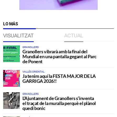
LO MÁS
VISUALITZAT
ACTUAL
GRANOLLERS
Granollers vibrarà amb la final del
Mundial en una pantalla gegant al Parc
de Ponent
VALLÉS ORIENTAL
Ja tenim aquí la FESTA MAJOR DE LA
GARRIGA 2026!!
GRANOLLERS
L’Ajuntament de Granollers s’inventa
el traçat de la muralla perquè el plànol
quedi bonic