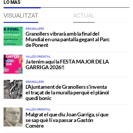
LO MÁS
VISUALITZAT
ACTUAL
GRANOLLERS
Granollers vibrarà amb la final del
Mundial en una pantalla gegant al Parc
de Ponent
VALLÉS ORIENTAL
Ja tenim aquí la FESTA MAJOR DE LA
GARRIGA 2026!!
GRANOLLERS
L’Ajuntament de Granollers s’inventa
el traçat de la muralla perquè el plànol
quedi bonic
VALLÉS ORIENTAL
Malgrat el que diu Joan Garriga, sí que
se sap què li va passar a Gastón
Comère