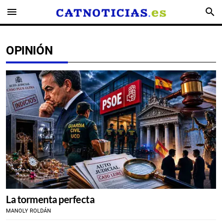
menu
search
OPINIÓN
La tormenta perfecta
MANOLY ROLDÁN