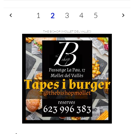
Previ
1
3
4
5
Pròxim
2