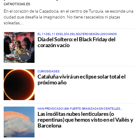
CATNOTICIAS.ES
En el corazón de la Capadocia, en el centro de Turquía, se esconde una
ciudad que desafía la imaginación. No tiene rascacielos ni plazas
soleadas,…
EL 11 DEL 11 ES EL DÍA DEL SOLTERO SEGÚN LOS CHINOS
Día del Soltero: el Black Friday del
corazón vacío
CURIOSIDADES
Cataluña vivirá un eclipse solar total el
próximo año
HAN PROVOCADO UNA FUERTE GRANIZADA EN CENTELLES
Las insólitas nubes lenticulares (o
(BARCELONA) Y UNA GRAN TORMENTA EN MITAD DEL
MEDITERRÁNEO
repentinas) que hemos visto en el Vallés y
Barcelona