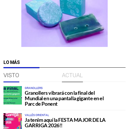
LO MÁS
VISTO
ACTUAL
GRANOLLERS
Granollers vibrará con la final del
Mundial en una pantalla gigante en el
Parc de Ponent
VALLÉS ORIENTAL
Ja tenim aquí la FESTA MAJOR DE LA
GARRIGA 2026!!