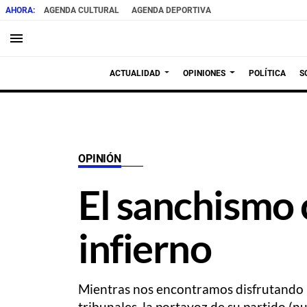
AGENDA CULTURAL
AGENDA DEPORTIVA
menu
ACTUALIDAD
OPINIONES
POLÍTICA
S
OPINIÓN
El sanchismo 
infierno
Mientras nos encontramos disfrutando (
tribunales, la portavoz de su partido (