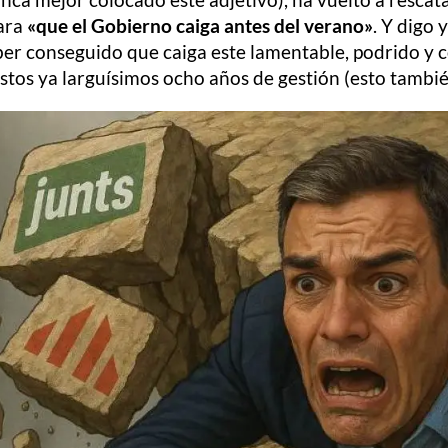
para
«que el Gobierno caiga antes del verano»
. Y digo 
ber conseguido que caiga este lamentable, podrido y 
stos ya larguísimos ocho años de gestión (esto también