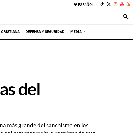
language
ESPAÑOL
search
 CRISTIANA
DEFENSA Y SEGURIDAD
MEDIA
as del
ana más grande del sanchismo en los
tar del argumentario la consigna de que