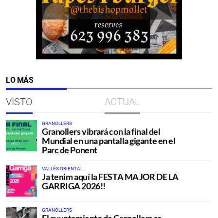
LO MÁS
VISTO
ACTUAL
GRANOLLERS
Granollers vibrará con la final del
Mundial en una pantalla gigante en el
Parc de Ponent
VALLÉS ORIENTAL
Ja tenim aquí la FESTA MAJOR DE LA
GARRIGA 2026!!
GRANOLLERS