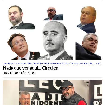
DE FRANCO A GARCÍA ORTIZ PASANDO POR JORDI PUJOL, ÁBALOS, KOLDO, CERDÁN..... ¡VAYA
Nada que ver aquí... Circulen
SEMANITA!
JUAN IGNACIO LÓPEZ-BAS