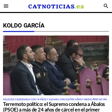
menu
search
KOLDO GARCÍA
KOLDO ES CONDENADO CON 19 AÑOS Y ALDAMA CON CUATRO AÑOS Y MEDIO PERO NO IRÁ
Terremoto político: el Supremo condena a Ábalos
A PRISIÓN POR HABER COLABORADO CON LA JUSTICIA
(PSOE) a más de 24 años de cárcel en el primer