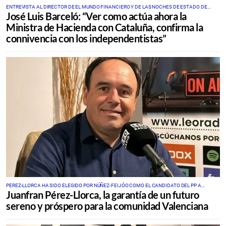
ENTREVISTA AL DIRECTOR DE EL MUNDO FINANCIERO Y DE LAS NOCHES DE ESTADO DE
José Luis Barceló: “Ver como actúa ahora la
ALARMA EN EDATV
Ministra de Hacienda con Cataluña, confirma la
connivencia con los independentistas”
PEREZ-LLORCA HA SIDO ELEGIDO POR NÚÑEZ-FEIJÓO COMO EL CANDIDATO DEL PP A
Juanfran Pérez-Llorca, la garantía de un futuro
PRESIDIR LA GENERALITAT VALENCIANA
sereno y próspero para la comunidad Valenciana