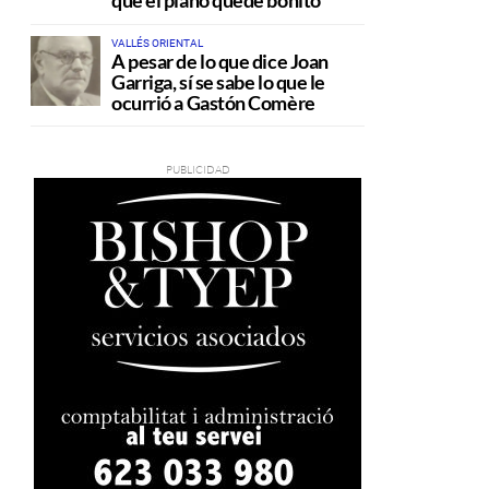
que el plano quede bonito
VALLÉS ORIENTAL
A pesar de lo que dice Joan
Garriga, sí se sabe lo que le
ocurrió a Gastón Comère