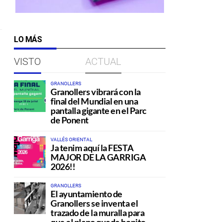
LO MÁS
VISTO
ACTUAL
GRANOLLERS
Granollers vibrará con la
final del Mundial en una
pantalla gigante en el Parc
de Ponent
VALLÉS ORIENTAL
Ja tenim aquí la FESTA
MAJOR DE LA GARRIGA
2026!!
GRANOLLERS
El ayuntamiento de
Granollers se inventa el
trazado de la muralla para