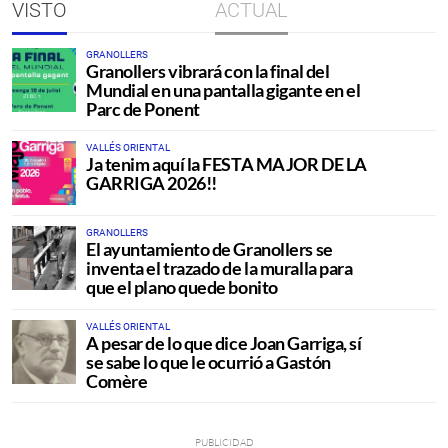
VISTO
ACTUAL
GRANOLLERS
Granollers vibrará con la final del
Mundial en una pantalla gigante en el
Parc de Ponent
VALLÉS ORIENTAL
Ja tenim aquí la FESTA MAJOR DE LA
GARRIGA 2026!!
GRANOLLERS
El ayuntamiento de Granollers se
inventa el trazado de la muralla para
que el plano quede bonito
VALLÉS ORIENTAL
A pesar de lo que dice Joan Garriga, sí
se sabe lo que le ocurrió a Gastón
Comère