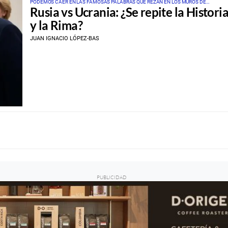
PODEMOS CAER EN LAS FAMOSAS PALABRAS QUE REZAN EN LOS MUROS DE
Rusia vs Ucrania: ¿Se repite la Histori
AUSCHWITZ “QUIEN NO RECUERDA SU HISTORIA, ESTÁ CONDENADO A REPETIRLA”
y la Rima?
JUAN IGNACIO LÓPEZ-BAS