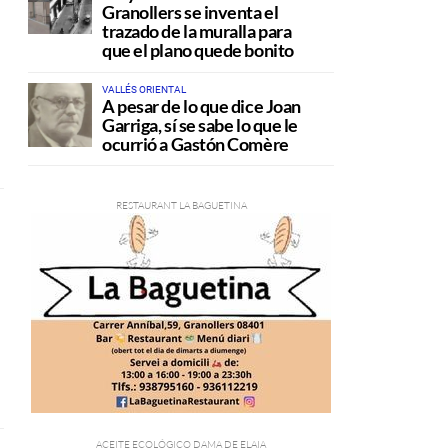
Granollers se inventa el
trazado de la muralla para
que el plano quede bonito
VALLÉS ORIENTAL
A pesar de lo que dice Joan
Garriga, sí se sabe lo que le
ocurrió a Gastón Comère