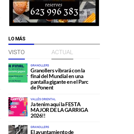
LO MÁS
VISTO
ACTUAL
GRANOLLERS
Granollers vibrará con la
final del Mundial en una
pantalla gigante en el Parc
de Ponent
VALLÉS ORIENTAL
Ja tenim aquí la FESTA
MAJOR DE LA GARRIGA
2026!!
GRANOLLERS
El ayuntamiento de