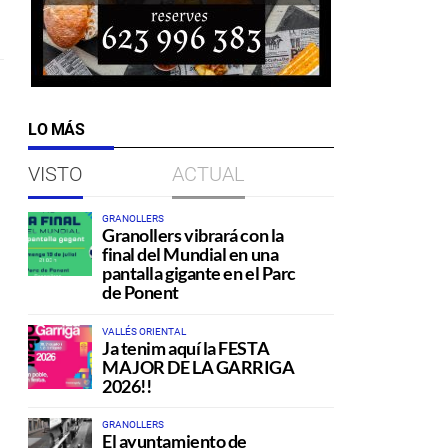
LO MÁS
VISTO
ACTUAL
GRANOLLERS
Granollers vibrará con la
final del Mundial en una
pantalla gigante en el Parc
de Ponent
VALLÉS ORIENTAL
Ja tenim aquí la FESTA
MAJOR DE LA GARRIGA
2026!!
GRANOLLERS
El ayuntamiento de