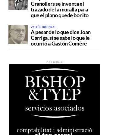
Granollers se inventa el
trazado de la muralla para
que el plano quede bonito
VALLÉS ORIENTAL
A pesar de lo que dice Joan
Garriga, sí se sabe lo que le
ocurrió a Gastón Comère