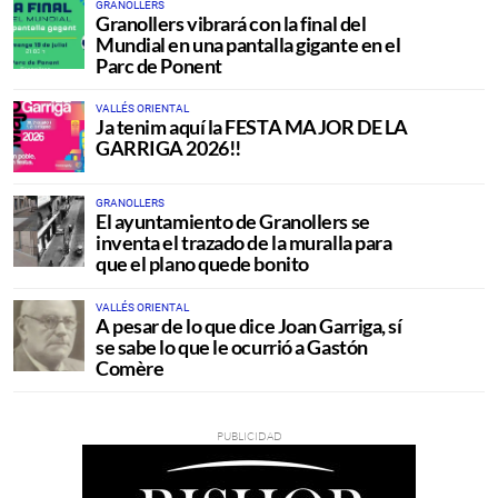
GRANOLLERS
Granollers vibrará con la final del
Mundial en una pantalla gigante en el
Parc de Ponent
VALLÉS ORIENTAL
Ja tenim aquí la FESTA MAJOR DE LA
GARRIGA 2026!!
GRANOLLERS
El ayuntamiento de Granollers se
inventa el trazado de la muralla para
que el plano quede bonito
VALLÉS ORIENTAL
A pesar de lo que dice Joan Garriga, sí
se sabe lo que le ocurrió a Gastón
Comère